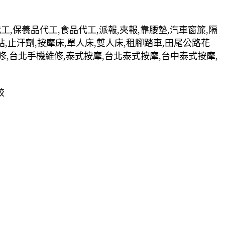
裝代工,保養品代工,食品代工,派報,夾報,靠腰墊,汽車窗簾,隔
貼,止汗劑,按摩床,單人床,雙人床,租腳踏車,田尾公路花
修,台北手機維修,泰式按摩,台北泰式按摩,台中泰式按摩,
較