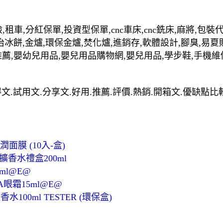
,租車,分紅保單,投資型保單,cnc車床,cnc銑床,麻將,包
治冰餅,金爐,環保金爐,焚化爐,進銷存,軟體設計,腳臭,易夏
推薦,嬰幼兒用品,嬰兒用品購物網,嬰兒用品,學步鞋,手機維
心得文.試用文.分享文.好用.推薦.評價.熱銷.開箱文.優缺點比
面膜 (10入-盒)
精油擴香水禮盒200ml
ml@E@
命A眼霜15ml@E@
00ml TESTER (環保盒)