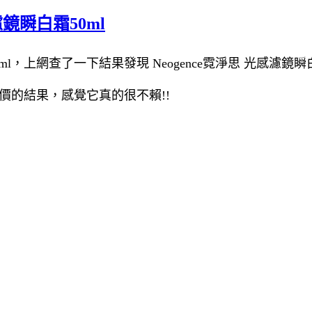
濾鏡瞬白霜50ml
ml，上網查了一下結果發現 Neogence霓淨思 光感濾鏡瞬白
跟比價的結果，感覺它真的很不賴!!