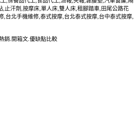
裝代工,保養品代工,食品代工,派報,夾報,靠腰墊,汽車窗簾,隔
貼,止汗劑,按摩床,單人床,雙人床,租腳踏車,田尾公路花
修,台北手機維修,泰式按摩,台北泰式按摩,台中泰式按摩,
價.熱銷.開箱文.優缺點比較