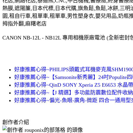
花店,網路花店,泰迪熊,CNC,中古機械,醫療險,終身醫療險
熱膜,遮陽簾,日本代標,日本代購,旗魚鬆,魚鬆,冰餅,三明
園,租自行車,租單車,租單車,男性塑身衣,嬰兒用品,奶瓶
拇指外翻,麻糬老店
CANON NB-12L - NB12L 專用相機原廠電池 (
好康推薦心得~PHILIPS頭戴式耳機麥克風SHM190
好康推薦心得~【Samsonite新秀麗】24吋Popul
好康推薦心得~QinD SONY Xperia Z5 E6653
好康推薦心得~【J 精選】多功能防震數位配件收納
好康推薦心得~偏光-魚眼-廣角-微距 四合一通用型
創作者介紹