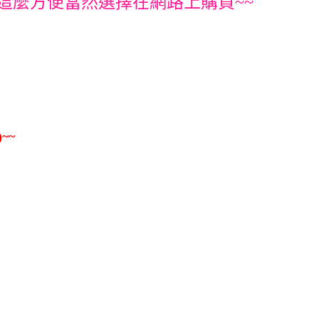
這麼方便當然選擇在網路上購買~~
~~