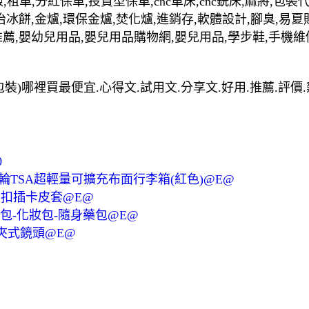
,租車,分紅保單,投資型保單,cnc車床,cnc銑床,麻將,包
治冰餅,金爐,環保金爐,焚化爐,進銷存,軟體設計,腳臭,易夏
推薦,嬰幼兒用品,嬰兒用品購物網,嬰兒用品,學步鞋,手機維
全新密封包裝)哪裡買最便宜.心得文.試用文.分享文.好用.推薦.評
0
ite四輪TSA超輕量可擴充布面行李箱(紅色)@E@
 水晶帶扣插卡皮套@E@
包-化妝包-隨身藥包@E@
夾式鏡頭@E@