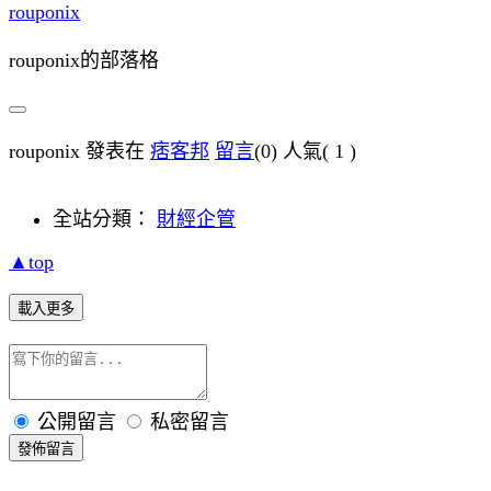
rouponix
rouponix的部落格
rouponix 發表在
痞客邦
留言
(0)
人氣(
1
)
全站分類：
財經企管
▲top
載入更多
公開留言
私密留言
發佈留言