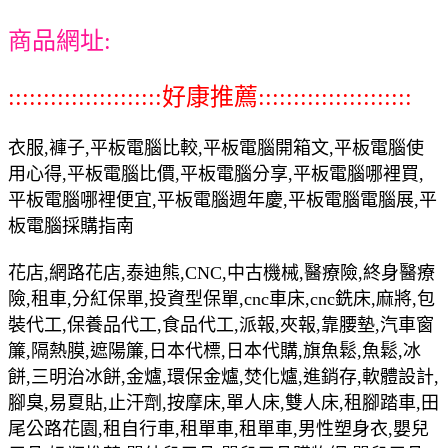
商品網址:
::::::::::::::::::::::好康推薦::::::::::::::::::::::
衣服,褲子,平板電腦比較,平板電腦開箱文,平板電腦使
用心得,平板電腦比價,平板電腦分享,平板電腦哪裡買,
平板電腦哪裡便宜,平板電腦週年慶,平板電腦電腦展,平
板電腦採購指南
花店,網路花店,泰迪熊,CNC,中古機械,醫療險,終身醫療
險,租車,分紅保單,投資型保單,cnc車床,cnc銑床,麻將,包
裝代工,保養品代工,食品代工,派報,夾報,靠腰墊,汽車窗
簾,隔熱膜,遮陽簾,日本代標,日本代購,旗魚鬆,魚鬆,冰
餅,三明治冰餅,金爐,環保金爐,焚化爐,進銷存,軟體設計,
腳臭,易夏貼,止汗劑,按摩床,單人床,雙人床,租腳踏車,田
尾公路花園,租自行車,租單車,租單車,男性塑身衣,嬰兒