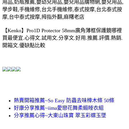
用品,奶瓶推薦,嬰幼兒用品,嬰兒用品購物網,嬰兒用品,
學步鞋,手機維修,台北手機維修,泰式按摩,台北泰式按
摩,台中泰式按摩,拇指外翻,麻糬老店
【Kenko】Pro1D Protector 58mm廣角薄框保護鏡哪裡
買最便宜.心得文.試用文.分享文.好用.推薦.評價.熱銷.
開箱文.優缺點比較
熱賣開箱推薦~So Easy 防蟲去味樟木條 50條
好康分享推薦~iima愛戀花舞柔緞睡衣組
分享推薦心得~大東山珠寶 翠玉彩蝶玉墜